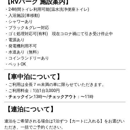
【RVパーク 施設案内】
24時間トイレ利用可能(温水洗浄便座トイレ)
入浴施設(車移動)
シャワーあり
ブラック＆グレー対応
ゴミ処理対応可(有料)　現在コロナ禍にて引き受け停止中
電源あり 
発電機利用不可
水道あり（無料）
コインランドリーあり
ペットOK
【車中泊について】
ご利用は全長７ｍ未満の車に限らせていただきます。  
ご利用料金：1泊1台3,000円  
チェックイン
:13時〜/
チェックアウト
：〜11時
【連泊について】
連泊をご希望される場合は1泊ずつ【カートに入れる】をお選びい
ただき、一括でご予約ください。