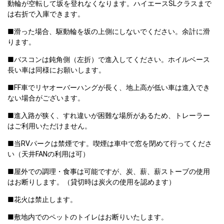
動輪が空転して坂を登れなくなります。ハイエースSLクラスまで
は右折で入庫できます。
■滑った場合、駆動輪を坂の上側にしないでください。余計に滑
ります。
■バスコンは鈍角側（左折）で進入してください。ホイルベース
長い車は同様にお願いします。
■FF車でリヤオーバーハングが長く、地上高が低い車は進入でき
ない場合がございます。
■進入路が狭く、すれ違いが困難な場所があるため、トレーラー
はご利用いただけません。
■当RVパークは禁煙です。喫煙は車中で窓を閉めて行ってくださ
い（天井FANの利用は可）
■屋外での調理・食事は可能ですが、炭、薪、薪ストーブの使用
はお断りします。（貸切時は炭火の使用を認めます）
■花火は禁止します。
■敷地内でのペットのトイレはお断りいたします。