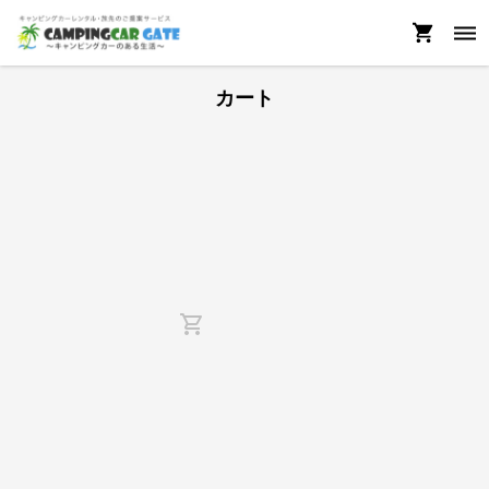
カート
shopping_cart_outlined