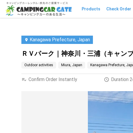
Products
Check Order
Kanagawa Prefecture, Japan
ＲＶパーク｜神奈川・三浦（キャン
Outdoor activities
Miura, Japan
Kanagawa Prefecture, Jap
Confirm Order Instantly
Duration 2