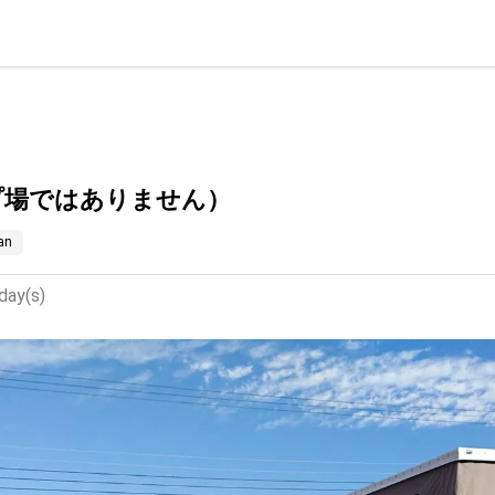
プ場ではありません）
an
day(s)