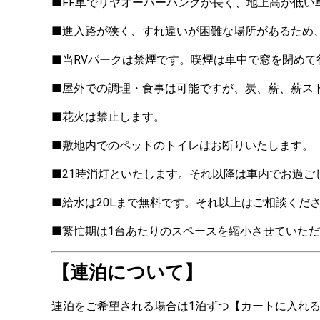
■FF車でリヤオーバーハングが長く、地上高が低い
■進入路が狭く、すれ違いが困難な場所があるため
■当RVパークは禁煙です。喫煙は車中で窓を閉めて
■屋外での調理・食事は可能ですが、炭、薪、薪ス
■花火は禁止します。
■敷地内でのペットのトイレはお断りいたします。
■21時消灯といたします。それ以降は車内でお過ご
■給水は20Lまで無料です。それ以上はご相談くだ
■繁忙期は1台あたりのスペースを縮小させていた
【連泊について】
連泊をご希望される場合は1泊ずつ【カートに入れ