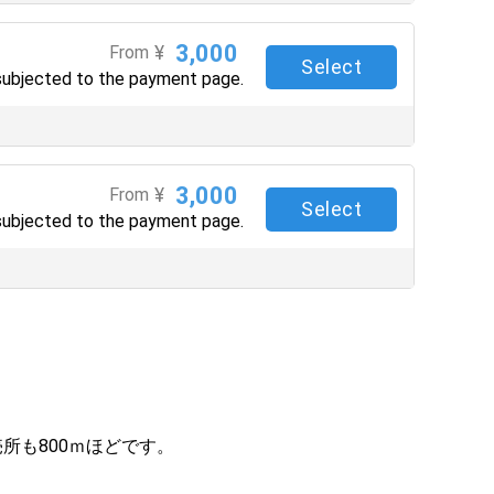
3,000
¥
From
Select
subjected to the payment page.
3,000
¥
From
Select
subjected to the payment page.
所も800ｍほどです。