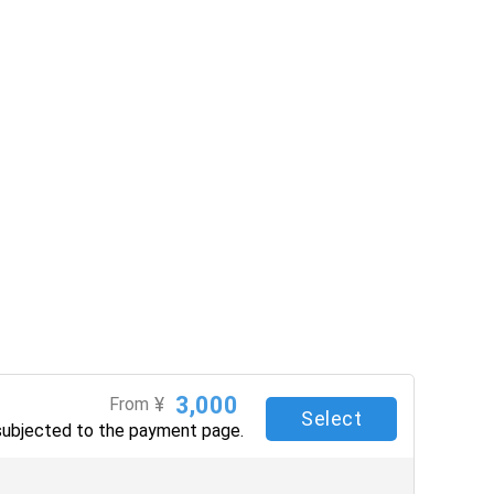
3,000
¥
From
Select
subjected to the payment page.